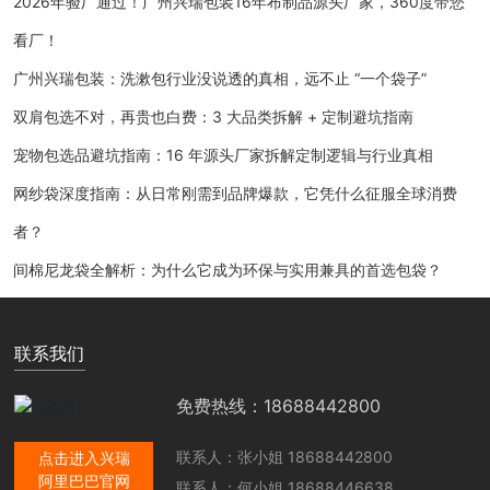
2026年验厂通过！广州兴瑞包装16年布制品源头厂家，360度带您
看厂！
广州兴瑞包装：洗漱包行业没说透的真相，远不止 “一个袋子”
双肩包选不对，再贵也白费：3 大品类拆解 + 定制避坑指南
宠物包选品避坑指南：16 年源头厂家拆解定制逻辑与行业真相
网纱袋深度指南：从日常刚需到品牌爆款，它凭什么征服全球消费
者？
间棉尼龙袋全解析：为什么它成为环保与实用兼具的首选包袋？
联系我们
免费热线：18688442800
联系人：张小姐
18688442800
点击进入兴瑞
阿里巴巴官网
联系人：何小姐
18688446638